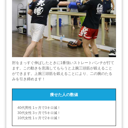
肘をまっすぐ伸ばしたときに1番強いストレートパンチが打て
ます。この動きを意識してもらうと上腕三頭筋が鍛えること
ができます。上腕三頭筋を鍛えることにより、二の腕のたる
みを引き締めます！
痩せた人の数値
40代男性 1ヶ月で3キロ減！
30代女性 3ヶ月で5キロ減！
10代女性 1ヶ月で2キロ減！