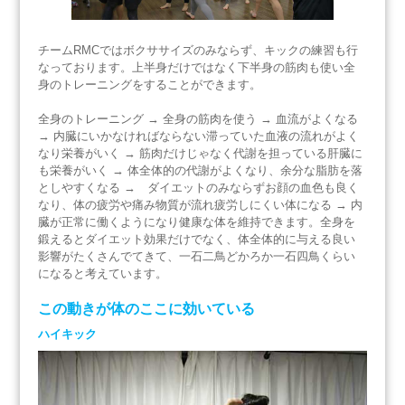
体験募集
チームRMCではボクササイズのみならず、キックの練習も行
Q&A
なっております。上半身だけではなく下半身の筋肉も使い全
身のトレーニングをすることができます。
ブログ
全身のトレーニング → 全身の筋肉を使う → 血流がよくなる
→ 内臓にいかなければならない滞っていた血液の流れがよく
なり栄養がいく → 筋肉だけじゃなく代謝を担っている肝臓に
も栄養がいく → 体全体的の代謝がよくなり、余分な脂肪を落
アクセス
としやすくなる → ダイエットのみならずお顔の血色も良く
なり、体の疲労や痛み物質が流れ疲労しにくい体になる → 内
臓が正常に働くようになり健康な体を維持できます。全身を
お問い合わせ
鍛えるとダイエット効果だけでなく、体全体的に与える良い
影響がたくさんでてきて、一石二鳥どかろか一石四鳥くらい
になると考えています。
この動きが体のここに効いている
TEL
ハイキック