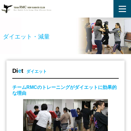
ホーム
ダイエット・減量
プログラム
指導員
Di
e
t
ダイエット
入会案内
チームRMCのトレーニングがダイエットに効果的
な理由
体験談
修行・活動