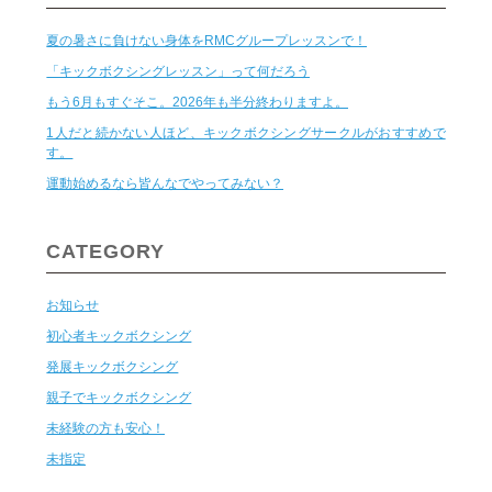
夏の暑さに負けない身体をRMCグループレッスンで！
「キックボクシングレッスン」って何だろう
もう6月もすぐそこ。2026年も半分終わりますよ。
1人だと続かない人ほど、キックボクシングサークルがおすすめで
す。
運動始めるなら皆んなでやってみない？
CATEGORY
お知らせ
初心者キックボクシング
発展キックボクシング
親子でキックボクシング
未経験の方も安心！
未指定