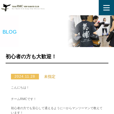
ホーム
BLOG
プログラム
指導員
初心者の方も大歓迎！
入会案内
未指定
2024.11.28
体験談
こんにちは！
チームRMCです！
修行・活動
初心者の方でも安心して通えるように一からマンツーマンで教えて
います！