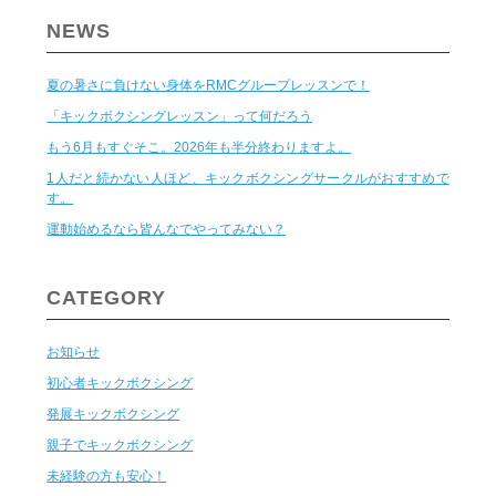
NEWS
夏の暑さに負けない身体をRMCグループレッスンで！
「キックボクシングレッスン」って何だろう
もう6月もすぐそこ。2026年も半分終わりますよ。
1人だと続かない人ほど、キックボクシングサークルがおすすめで
す。
運動始めるなら皆んなでやってみない？
CATEGORY
お知らせ
初心者キックボクシング
発展キックボクシング
親子でキックボクシング
未経験の方も安心！