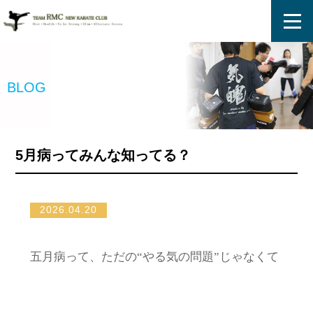
ホーム
BLOG
プログラム
指導員
5月病ってみんな知ってる？
入会案内
2026.04.20
体験談
五月病って、ただの“やる気の問題”じゃなくて
修行・活動