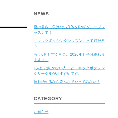
NEWS
夏の暑さに負けない身体をRMCグループレ
ッスンで！
「キックボクシングレッスン」って何だろ
う
もう6月もすぐそこ。2026年も半分終わり
ますよ。
1人だと続かない人ほど、キックボクシン
グサークルがおすすめです。
運動始めるなら皆んなでやってみない？
CATEGORY
お知らせ