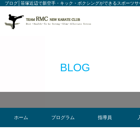
ブログ│笹塚近辺で新空手・キック・ボクシングができるスポーツサ
BLOG
ホーム
プログラム
指導員