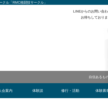
ークル「RMC格闘技サークル」
LINEからのお問い合
お待ちしておりま
自信あるも
入会案内
体験談
修行・活動
体験募