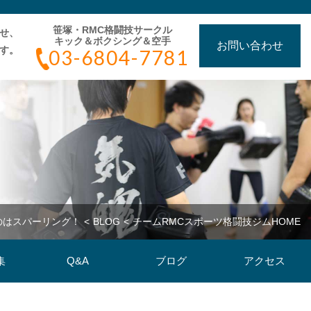
笹塚・RMC格闘技サークル
わせ、
キック＆ボクシング＆空手
お問い合わせ
す。
03-6804-7781
のはスパーリング！
BLOG
チームRMCスポーツ格闘技ジムHOME
集
Q&A
ブログ
アクセス